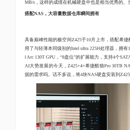
MB/s，这样的成绩在机械硬盘中也是相当优秀的。
搭配NAS，大容量数据仓库瞬间拥有
具备巅峰性能的极空间Z425于10月上市，搭配希捷酷狼
用了与轻薄本同级别的Intel ultra 225H处理器
l Arc 130T GPU，“8盘位”的扩展能力，支持4个
AI大势发展的今天，Z425+4×希捷酷狼Pro 3
据的需求吗。话不多说，将4块NAS硬盘安装到Z4