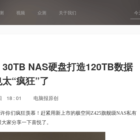
测
视频
众测
关于我们
30TB NAS硬盘打造120TB数据
太“疯狂”了
日
18 : 01
电脑报原创
，我允许你们疯狂羡慕！赶紧用新上市的极空间Z425旗舰级NAS私有
跟大家分享一下喜悦了。